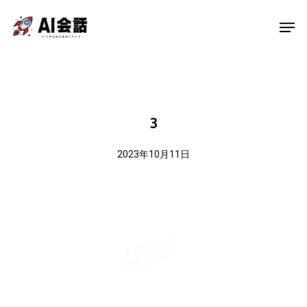
Skip
Men
to
main
content
3
2023年10月11日