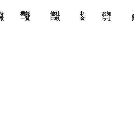
特
機能
他社
料
お知
徴
一覧
比較
金
らせ