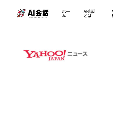
Skip
to
ホー
AI会話
ム
とは
main
content