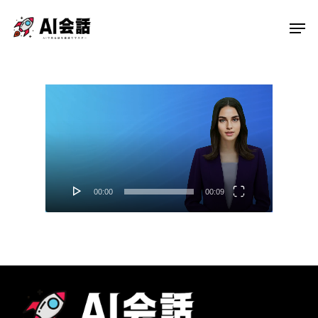
Skip
Men
to
main
content
動
画
プ
レ
ー
00:00
00:09
ヤ
ー