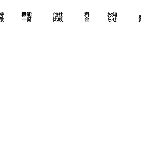
特
機能
他社
料
お知
徴
一覧
比較
金
らせ