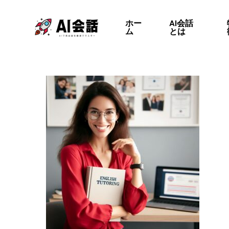
Skip
to
ホー
AI会話
ム
とは
main
content